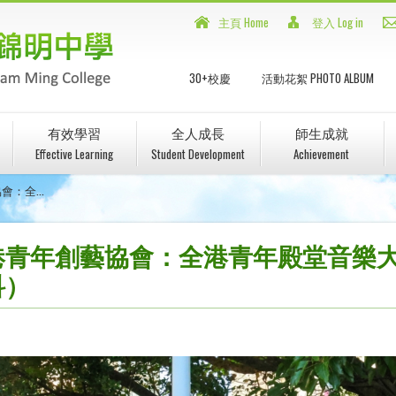
主頁 Home
登入 Log in
30+校慶
活動花絮 PHOTO ALBUM
有效學習
全人成長
師生成就
Effective Learning
Student Development
Achievement
：全...
青年創藝協會：全港青年殿堂音樂大賽
科）