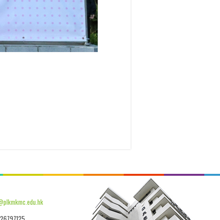
@plkmkmc.edu.hk
26797125