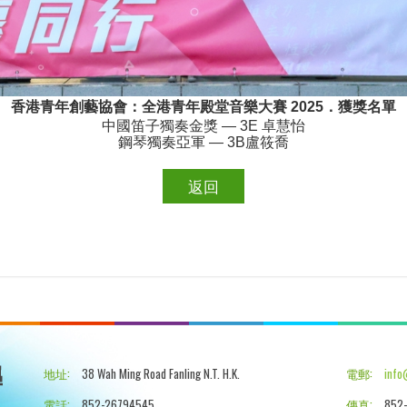
香港青年創藝協會：全港青年殿堂音樂大賽
2025
．獲獎名單
中國笛子獨奏金獎 —
3E
卓慧怡
鋼琴獨奏亞軍 —
3B
盧筱喬
返回
地址:
38 Wah Ming Road Fanling N.T. H.K.
電郵:
info
電話:
852-26794545
傳真:
852-