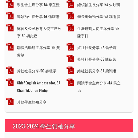
學生會主席分享-5A 李芷澄
總領袖生長分享-5A 朱炫琪
總領袖生長分享-5E 蒲耀陽
學長總領袖分享-5A 魏雨淇
德育及公民教育大使主席分
生涯規劃大使主席分享-5E
享-5E 胡兆鏗
陳宇軒
聯課活動組主席分享-3B 黃
紅社社長分享-5A 聶子茗
俙敏
藍社社長分享-5E 陳衍蒽
黃社社長分享-5C 麥璟雯
綠社社長分享-5A 梁穎琳
Chief English Ambassador, 5A
閱讀學會主席分享-4A 馬立
Chan Yik Chun Philip
迅
其他學生領袖分享
2023-2024 學生領袖分享