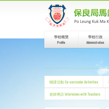
學校概覽
學校行政
Profile
Administration
聯課活動 Co-curricular Activities
老師專訪 Interviews with Teachers