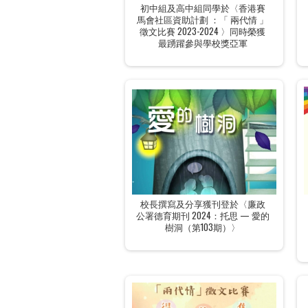
初中組及高中組同學於〈香港賽
馬會社區資助計劃 ：「 兩代情 」
徵文比賽 2023-2024 〉同時榮獲
最踴躍參與學校獎亞軍
校長撰寫及分享獲刊登於〈廉政
公署德育期刊 2024：托思 — 愛的
樹洞（第103期）〉