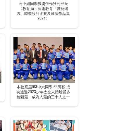
高中組同學獲獎佳作獲刊登於
〈教育局：藝術教育「賞藝縫
裳」時裝設計比賽及匯演作品集
2024〉
本校應屆DSE中六同學 6E 郭毅 成
功通過2023少年太空人體驗營多
輪甄選，成為入選的三十人之一