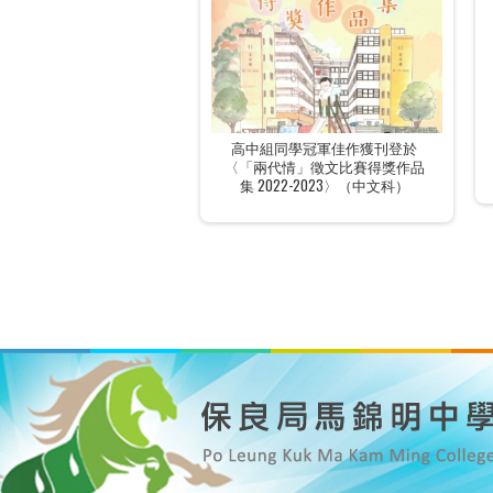
高中組同學冠軍佳作獲刊登於
〈「兩代情」徵文比賽得獎作品
集 2022-2023〉（中文科）