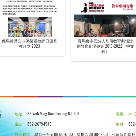
保馬黃品文老師榮獲敬師日優秀
賽馬會中國詩人別傳教育劇場計
教師獎 2023
劃教育劇場專集 2019-2022（中文
科）
地址:
38 Wah Ming Road Fanling N.T. H.K.
電郵:
info
電話:
852-26794545
傳真:
852-
辦公時間:
星期一至五08:00-17:00；星期六08:00-12:00；公眾假期除外