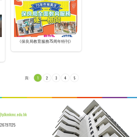
《保良局教育服務75周年特刊》
頁:
1
2
3
4
5
@plkmkmc.edu.hk
26797125