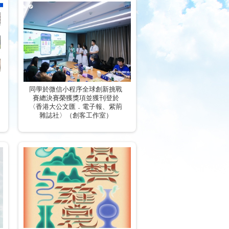
同學於微信⼩程序全球創新挑戰
賽總決賽榮獲獎項並獲刊登於
〈香港大公文匯．電子報、紫荊
雜誌社〉（創客工作室）