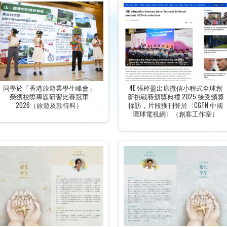
同學於「香港旅遊業學生峰會」
4E 張棹盈出席微信小程式全球創
榮獲校際專題研習比賽冠軍
新挑戰賽頒獎典禮 2025 接受頒獎
2026（旅遊及款待科）
採訪，片段獲刊登於〈CGTN 中國
環球電視網〉（創客工作室）