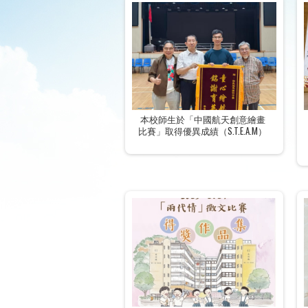
本校師生於「中國航天創意繪畫
比賽」取得優異成績（S.T.E.A.M）