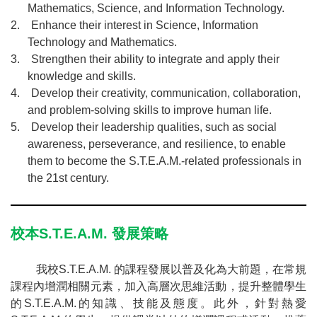
Mathematics, Science, and Information Technology.
2.
Enhance their interest in Science, Information
Technology and Mathematics.
3.
Strengthen their ability to integrate and apply their
knowledge and skills.
4.
Develop their creativity, communication, collaboration,
and problem-solving skills to improve human life.
5.
Develop their leadership qualities, such as social
awareness, perseverance, and resilience, to enable
them to become the S.T.E.A.M.-related professionals in
the 21st century.
校本
S.T.E.A.M.
發展策略
我校
S.T.E.A.M.
的課程發展以普及化為大前題，在常規
課程內增潤相關元素，加入高層次思維活動，提升整體學生
的
S.T.E.A.M.
的知識、技能及態度。此外，針對熱愛