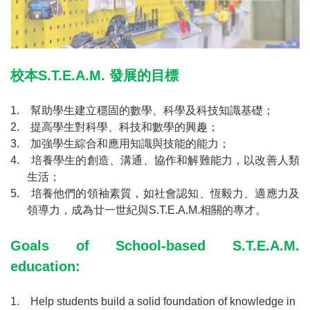
校本
S.T.E.A.M.
發展的目標
1.
幫助學生建立穩固的數學、科學及科技知識基礎；
2.
提高學生對科學、科技和數學的興趣；
3.
加強學生綜合和應用知識與技能的能力；
4.
培養學生的創造、溝通、協作和解難能力，以改善人類
生活；
5.
培養他們的領袖素質，如社會認知、恆毅力、適應力及
領導力，成為廿一世紀與
S.T.E.A.M.
相關的專才。
Goals of School-based S.T.E.A.M.
education:
1.
Help students build a solid foundation of knowledge in