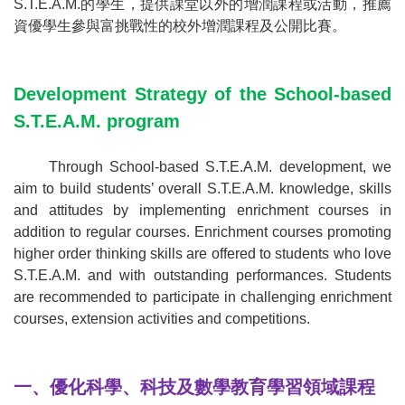
S.T.E.A.M.
的學生，提供課堂以外的增潤課程或活動，推薦
資優學生參與富挑戰性的校外增潤課程及公開比賽。
Development Strategy of the School-based
S.T.E.A.M. program
Through School-based S.T.E.A.M. development, we
aim to build students’ overall S.T.E.A.M. knowledge, skills
and attitudes by implementing enrichment courses in
addition to regular courses. Enrichment courses promoting
higher order thinking skills are offered to students who love
S.T.E.A.M. and with outstanding performances. Students
are recommended to participate in challenging enrichment
courses, extension activities and competitions.
一、優化科學、科技及數學教育學習領域課程