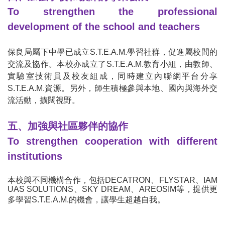
To strengthen the professional
development of the school and teachers
保良局屬下中學已成立
S.T.E.A.M.
學習社群，促進屬校間的
交流及協作。本校亦成立了
S.T.E.A.M.
教育小組，由教師、
實驗室技術員及校友組成，同時建立內聯網平台分享
S.T.E.A.M.
資源。另外，師生積極參與本地、國內與海外交
流活動，擴闊視野。
五、加強與社區夥伴的協作
To strengthen cooperation with different
institutions
本校與不同機構合作，包括
DECATRON
、
FLYSTAR
、
IAM
UAS SOLUTIONS
、
SKY DREAM
、
AREOSIM
等，提供更
多學習
S.T.E.A.M.
的機會，讓學生超越自我。