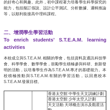
的好奇心和興趣。此外，初中課程著力培養學生科學探究的
能力，包括擬訂假說、設計公平測試、分析數據、邏輯推論
等，以順利銜接高中理科課程。
二、增潤學生學習活動
To enrich students’ S.T.E.A.M. learning
activities
本校成立與
S.T.E.A.M.
相關的學會
，
包括資料及通訊科技學
會
、
科學學會
、
數學學會
，
鼓勵學生積極參與科研
、
創新發
明的活動
，
以培養學生作為
S.T.E.A.M.
專才的基礎能力
。
本
校積極推動與
S.T.E.A.M.
有關的學習活動，以回應校本
S.T.E.A.M.
發展目標
。
香港太空館
中學生天文訓練計劃
香港太空館
少年太空人計劃
天文活動 天球概念演示及觀星活
動