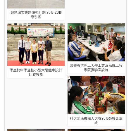
智慧城市專題研習計劃 2018-2019
導引團
參觀香港理工大學工業及系統工程
學院實驗室設施
學生於中學遙控小型太陽能車設計
比賽獲獎
科大水底機械人大賽2018榮獲金章
級