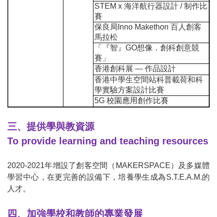
STEM x
海洋航行器設計
/
制作比
賽
保良局
Inno Makethon
百人創客
馬拉松
「『智』
GO
想像．創科創意競
賽」
香港創科展 — 作品設計
香港中學生空間站科普載荷和科
學實驗方案設計比賽
5G
校園應用創作比賽
三、提供學與教資源
To provide learning and teaching resources
2020-2021
年增設了創客空間（
MAKERSPACE
）及多媒體
學習中心，在更完善的設備下，培養學生成為
S.T.E.A.M.
的
人才。
四、加強學校和教師的專業發展