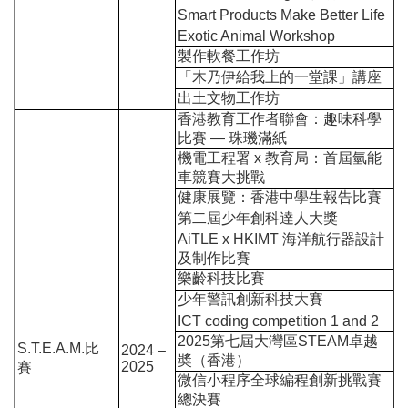
Smart Products Make Better Life
Exotic Animal Workshop
製作軟餐工作坊
「木乃伊給我上的一堂課」講座
出土文物工作坊
香港教育工作者聯會：趣味科學
比賽
— 珠璣滿紙
機電工程署
x
教育局：首屆氫能
車競賽大挑戰
健康展覽：香港中學生報告比賽
第二屆少年創科達人大獎
AiTLE x HKIMT
海洋航行器設計
及制作比賽
樂齡科技比賽
少年警訊創新科技大賽
ICT coding competition 1 and 2
2025
第七屆大灣區
STEAM
卓越
S.T.E.A.M.
比
2024
–
奬（香港）
2025
賽
微信小程序全球編程創新挑戰賽
總決賽