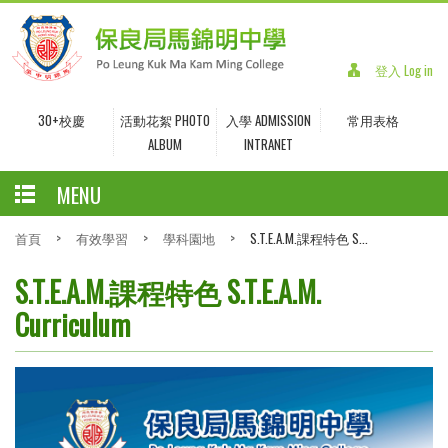
登入 Log in
30+校慶
活動花絮 PHOTO
入學 ADMISSION
常用表格
ALBUM
INTRANET
MENU
首頁
>
有效學習
>
學科園地
>
S.T.E.A.M.課程特色 S...
S.T.E.A.M.課程特色 S.T.E.A.M.
Curriculum