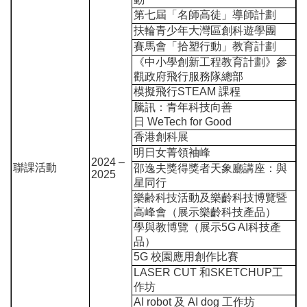
第七屆「名師高徒」導師計劃
扶輪青少年大灣區創科遊學團
賽馬會「拾塑行動」教育計劃
《中小學創新工程教育計劃》參
觀政府飛行服務隊總部
模擬飛行
STEAM
課程
騰訊：青年科技向善
日
WeTech for Good
香港創科展
明日女菁領袖峰
2024
–
聯課活動
邵逸夫獎得獎者天象廳講座：與
2025
星同行
樂齢科技活動及樂齡科技博覽暨
高峰會（展示樂齡科技產品）
學與教博覽（展示
5G AI
科技產
品）
5G
校園應用創作比賽
LASER CUT
和
SKETCHUP
工
作坊
AI robot
及
AI dog
工作坊