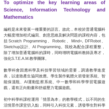
To optimize the key learning areas of
Science, Information Technology and
Mathematics
編程是未來發展一種重要的語言。故此，本校於普通電腦科
大幅度增加程式編寫、創意思維及解決問題的課程內容，包
括
Scratch Programming
、
Robotic
、
Mind+, DFRobot
、
Sketchup
設計、
AI Programming
。我校為配合課程重整，
除了增加普通電腦科的課時，同時增聘電腦科教師及專才，
強化
S.T.E.A.M.
教學團隊
。
數學科會因應科學及科技學習領域的需要，調適教學進度
表，以達致產生協同效應。學生製作氣體火箭發射系統、智
能保溫瓶、
AI
運動監察系統、中一數學和科學學習電腦遊
戲，還有正向動畫和舒緩壓力電腦遊戲。
初中科學科課程運用「情景為本」的教學模式，以不同的生
活情景作課堂切入點，同時引入科技元素，誘發學生對科學