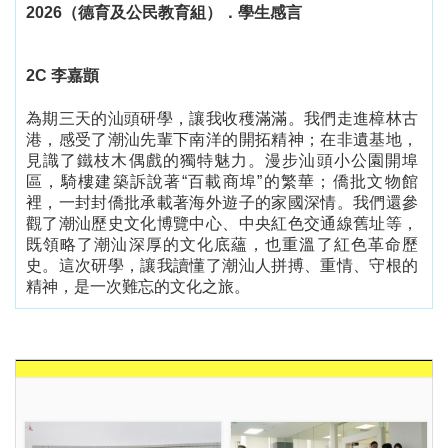
2026
（德育及公民教育組）．學生感言
2C
李嘉顗
為期三天的汕頭研學，讓我收穫滿滿。我們走進樟林古
港，感受了潮汕先輩下南洋的開拓精神；在非遺基地，
見識了鐵枝木偶戲的獨特魅力。漫步汕頭小公園開埠
區，騎樓建築訴說著
“
百載商埠
”
的繁華；僑批文物館
裡，一封封僑批承載著海外遊子的家國深情。我們還參
觀了潮汕歷史文化博覽中心、中央紅色交通線舊址等，
既領略了潮汕深厚的文化底蘊，也重溫了紅色革命歷
史。這次研學，讓我讀懂了潮汕人拼搏、重情、守根的
精神，是一次難忘的文化之旅。