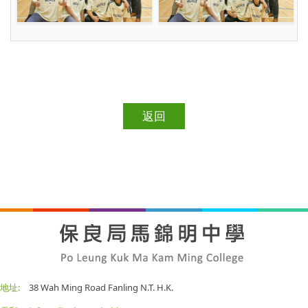
返回
地址:
38 Wah Ming Road Fanling N.T. H.K.