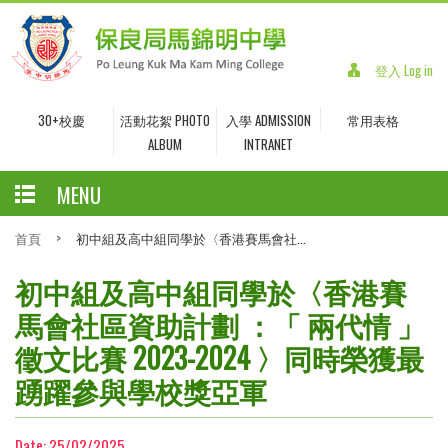
登入 Log in
30+校慶
活動花絮 PHOTO
入學 ADMISSION
常用表格
ALBUM
INTRANET
MENU
首頁
>
初中組及高中組同學於〈香港賽馬會社...
初中組及高中組同學於〈香港賽
馬會社區資助計劃 ：「 兩代情 」
徵文比賽 2023-2024 〉同時榮獲最
踴躍參與學校獎亞軍
Date:
25/02/2025