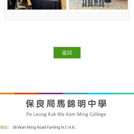
返回
地址:
38 Wah Ming Road Fanling N.T. H.K.