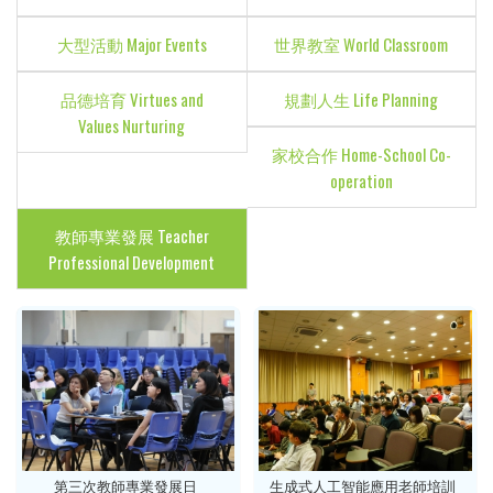
大型活動 Major Events
世界教室 World Classroom
品德培育 Virtues and
規劃人生 Life Planning
Values Nurturing
家校合作 Home-School Co-
operation
教師專業發展 Teacher
Professional Development
第三次教師專業發展日
生成式人工智能應用老師培訓