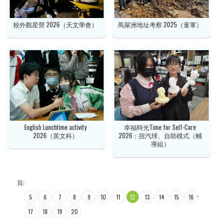
校外觀星營 2026（天文學會）
馬屎洲地址考察 2025（童軍）
English Lunchtime activity
幸福時光Time for Self-Care
2026（英文科）
2026：扭汽球、自助模式（輔
導組）
頁:
…
…
5
6
7
8
9
10
11
12
13
14
15
16
17
18
19
20