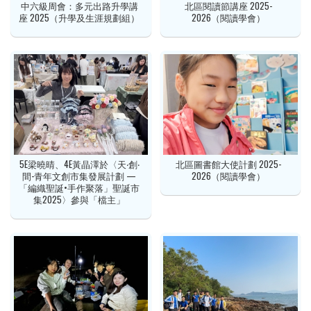
中六級周會：多元出路升學講
北區閱讀節講座 2025-
座 2025（升學及生涯規劃組）
2026（閱讀學會）
5E梁曉晴、4E黃晶澤於〈天‧創‧
北區圖書館大使計劃 2025-
間-青年文創市集發展計劃 —
2026（閱讀學會）
「編織聖誕•手作聚落」聖誕市
集2025〉參與「檔主」